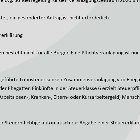
die o.g. Sonderregelung für den Veranlagungszeitraum 2020 um
et, ein gesonderter Antrag ist nicht erforderlich.
rerklärung
en besteht nicht für alle Bürger. Eine Pflichtveranlagung ist 
 abgeführte Lohnsteuer senken Zusammenveranlagung von Ehegat
der Ehegatten Einkünfte in der Steuerklasse 6 erzielt Steuerpfl
rbeitslosen-, Kranken-, Eltern- oder Kurzarbeitergeld) Mensch
t der Steuerpflichtige automatisch zur Abgabe einer Steuererklär