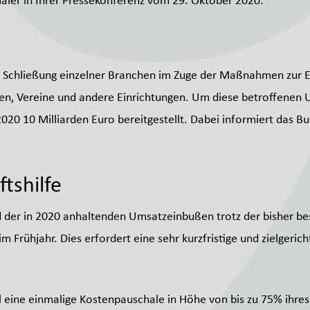
aier in Ihrer Pressekonferenz vom 29. Oktober 2020.
e Schließung einzelner Branchen im Zuge der Maßnahmen zur
hmen, Vereine und andere Einrichtungen. Um diese betroffene
0 10 Milliarden Euro bereitgestellt. Dabei informiert das B
tshilfe
der in 2020 anhaltenden Umsatzeinbußen trotz der bisher bes
m Frühjahr. Dies erfordert eine sehr kurzfristige und zielgeric
ll eine einmalige Kostenpauschale in Höhe von bis zu 75% ihr