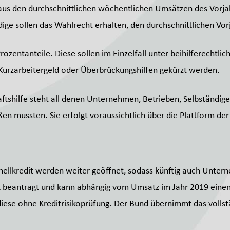
aus den durchschnittlichen wöchentlichen Umsätzen des Vorja
e sollen das Wahlrecht erhalten, den durchschnittlichen Vor
entanteile. Diese sollen im Einzelfall unter beihilferechtl
 Kurzarbeitergeld oder Überbrückungshilfen gekürzt werden.
tshilfe steht all denen Unternehmen, Betrieben, Selbständigen
ßen mussten. Sie erfolgt voraussichtlich über die Plattform de
llkredit werden weiter geöffnet, sodass künftig auch Untern
k beantragt und kann abhängig vom Umsatz im Jahr 2019 einen 
diese ohne Kreditrisikoprüfung. Der Bund übernimmt das vollst